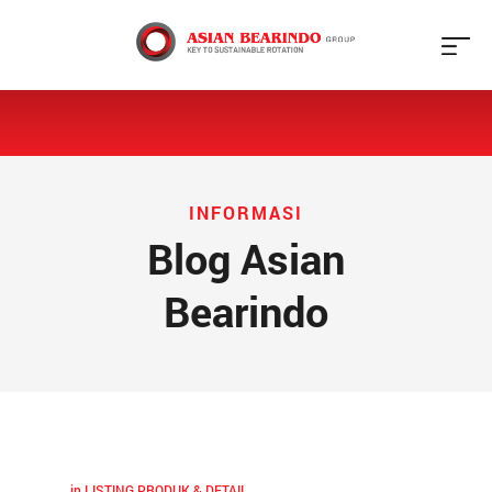
X
Beranda
Tentang
Kami
INFORMASI
Blog Asian
Produk
Bearindo
Galeri
Jaringan
Blog
in
LISTING PRODUK & DETAIL