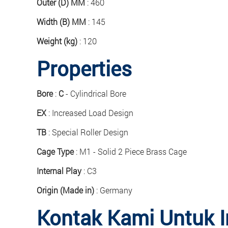
Outer (D) MM
:
460
Width (B) MM
:
145
Weight (kg)
: 120
Properties
Bore
:
C
- Cylindrical Bore
EX
: Increased Load Design
TB
: Special Roller Design
Cage Type
: M1 - Solid 2 Piece Brass Cage
Internal Play
: C3
Origin (Made in)
: Germany
Kontak Kami Untuk I