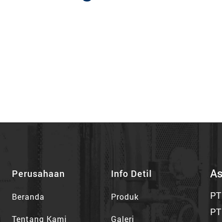
As
Perusahaan
Info Detil
PT
Beranda
Produk
PT
Tentang Kami
Galeri