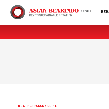
X
BER
Beranda
Tentang Kami
Produk
Galeri
Jaringan
Blog
in
LISTING PRODUK & DETAIL