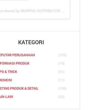
A post shared by BEARING DISTRIBUTOR COMPANIES (@asianbearindo)
KATEGORI
EPUTAR PERUSAHAAN
(105)
NFORMASI PRODUK
(19)
PS & TRICK
(01)
ROMOSI
(11)
ISTING PRODUK & DETAIL
(190)
AIN-LAIN
(03)