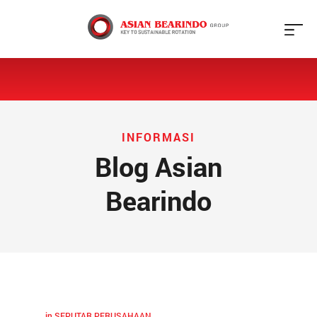
X
Beranda
Tentang
Kami
INFORMASI
Blog Asian
Produk
Bearindo
Galeri
Jaringan
Blog
in
SEPUTAR PERUSAHAAN