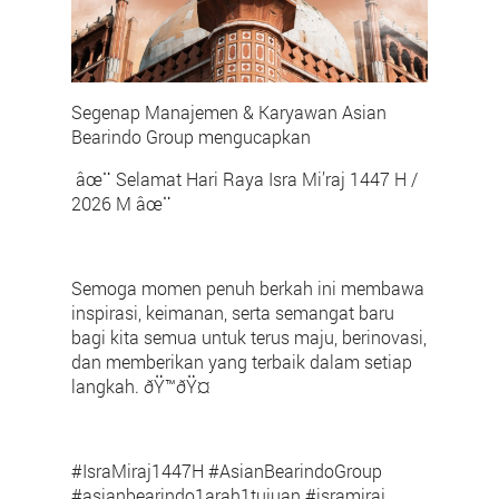
Segenap Manajemen & Karyawan Asian
Bearindo Group mengucapkan
âœ¨ Selamat Hari Raya Isra Mi’raj 1447 H /
2026 M âœ¨
Semoga momen penuh berkah ini membawa
inspirasi, keimanan, serta semangat baru
bagi kita semua untuk terus maju, berinovasi,
dan memberikan yang terbaik dalam setiap
langkah. ðŸ™ðŸ¤
#IsraMiraj1447H #AsianBearindoGroup
#asianbearindo1arah1tujuan #isramiraj