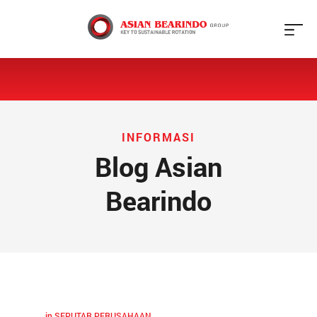
X
Beranda
Tentang
Kami
INFORMASI
Blog Asian
Produk
Bearindo
Galeri
Jaringan
Blog
in
SEPUTAR PERUSAHAAN