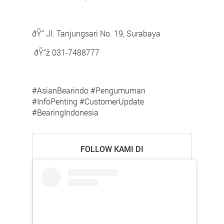
ðŸ“ Jl. Tanjungsari No. 19, Surabaya
ðŸ“ž 031-7488777
#AsianBearindo #Pengumuman
#InfoPenting #CustomerUpdate
#BearingIndonesia
FOLLOW KAMI DI