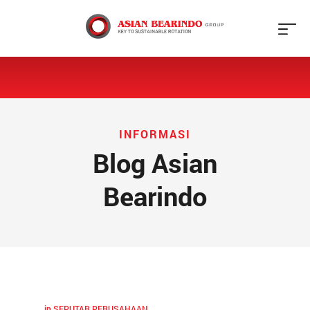
X
Beranda
Tentang
Kami
INFORMASI
Blog Asian
Produk
Bearindo
Galeri
Jaringan
Blog
in
SEPUTAR PERUSAHAAN