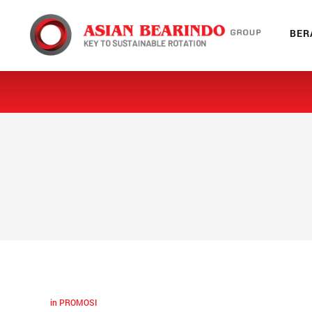
X
BER
Beranda
Tentang Kami
Produk
Galeri
Jaringan
Blog
in
PROMOSI