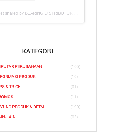
A post shared by BEARING DISTRIBUTOR COMPANIES (@asianbearindo)
KATEGORI
EPUTAR PERUSAHAAN
(105)
NFORMASI PRODUK
(19)
PS & TRICK
(01)
ROMOSI
(11)
ISTING PRODUK & DETAIL
(190)
AIN-LAIN
(03)