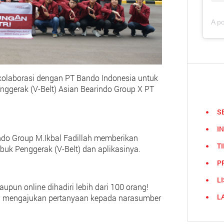
rkolaborasi dengan PT Bando Indonesia untuk
gerak (V-Belt) Asian Bearindo Group X PT
S
I
indo Group M.Ikbal Fadillah memberikan
TI
uk Penggerak (V-Belt) dan aplikasinya.
P
L
upun online dihadiri lebih dari 100 orang!
L
an mengajukan pertanyaan kepada narasumber