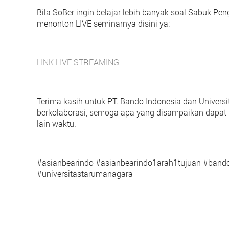
Bila SoBer ingin belajar lebih banyak soal Sabuk Pen
menonton LIVE seminarnya disini ya:
LINK LIVE STREAMING
Terima kasih untuk PT. Bando Indonesia dan Univer
berkolaborasi, semoga apa yang disampaikan dapat b
lain waktu.
#asianbearindo #asianbearindo1arah1tujuan #band
#universitastarumanagara