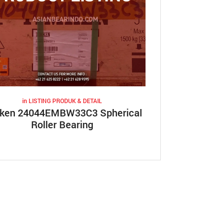
in
LISTING PRODUK & DETAIL
ken 24044EMBW33C3 Spherical
Roller Bearing