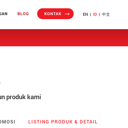
GAN
BLOG
KONTAK
EN
|
ID
|
中文
o
un produk kami
OMOSI
LISTING PRODUK & DETAIL