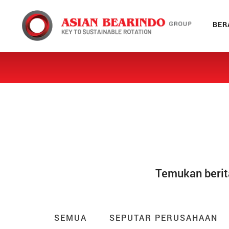
X
BER
Beranda
Tentang Kami
Produk
Galeri
Temukan berit
Jaringan
Blog
SEMUA
SEPUTAR PERUSAHAAN