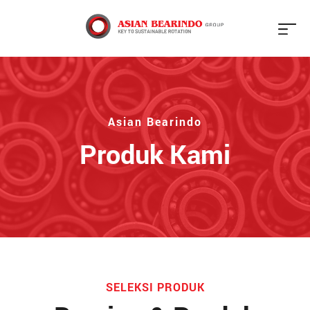
X
Beranda
Tentang
Asian Bearindo
Kami
Produk Kami
Produk
Galeri
Jaringan
Blog
SELEKSI PRODUK