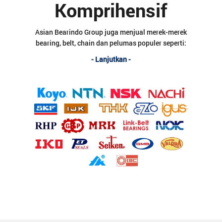
Komprihensif
Asian Bearindo Group juga menjual merek-merek
bearing, belt, chain dan pelumas populer seperti:
KOYO JTEKT, NTN, NSK, NACHI, IJK, THK, EZO,
- Lanjutkan -
igus, RHP, GP, MRK, Link Belt Bearings, NOK, PET
Seals, Seiken, GMB, Valqua, FK, IKO, IBC dan
banyak merek populer lainnya.